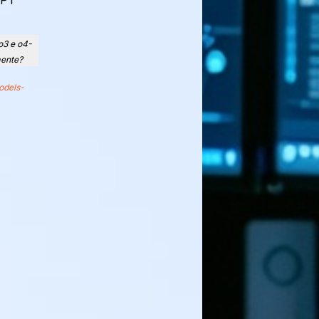
o3 e o4-
mente?
odels-