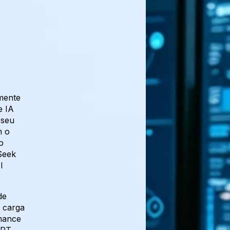
mente
e IA
 seu
m o
o
Seek
I
de
 carga
rmance
GPT